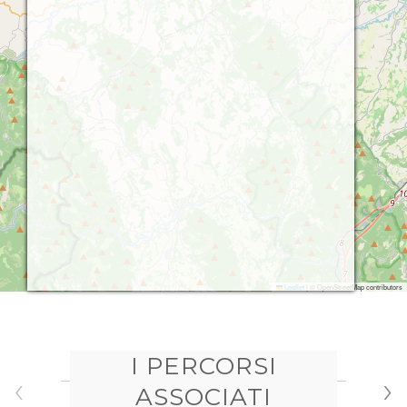
Leaflet
|
© OpenStreetMap contributors
I PERCORSI
‹
›
ASSOCIATI