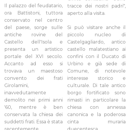
Il palazzo del feudatario,
tracce dei nostri padri",
ora Battistoni, tuttora
aperto alla visita.
conservato nel centro
del paese, sorge sulle
Si può visitare anche il
antiche rovine del
piccolo nucleo di
Castello dell'Isola e
Castelgagliardo, antico
presenta un artistico
castello malatestiano ai
portale del XVI secolo.
confini con il Ducato di
Accanto ad esso si
Urbino e già sede di
trovava un maestoso
Comune, di notevole
convento dei frati
interesse storico e
Girolamini,
culturale. Di tale antico
inavvedutamente
borgo fortificato sono
demolito nei primi anni
rimasti in particolare la
'60, mentre è ben
chiesa con annessa
conservata la chiesa dei
canonica e la poderosa
suddetti frati. Essa è stata
cinta muraria
recentemente
duecentesca.