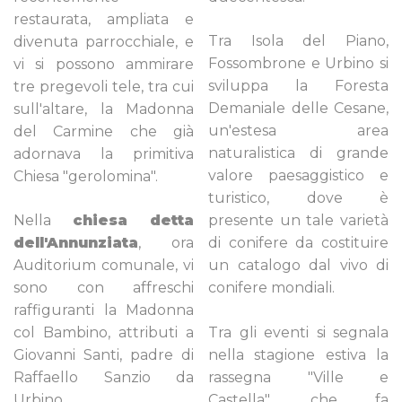
restaurata, ampliata e
Tra Isola del Piano,
divenuta parrocchiale, e
Fossombrone e Urbino si
vi si possono ammirare
sviluppa la Foresta
tre pregevoli tele, tra cui
Demaniale delle Cesane,
sull'altare, la Madonna
un'estesa area
del Carmine che già
naturalistica di grande
adornava la primitiva
valore paesaggistico e
Chiesa "gerolomina".
turistico, dove è
Nella
chiesa detta
presente un tale varietà
dell'Annunziata
, ora
di conifere da costituire
Auditorium comunale, vi
un catalogo dal vivo di
sono con affreschi
conifere mondiali.
raffiguranti la Madonna
col Bambino, attributi a
Tra gli eventi si segnala
Giovanni Santi, padre di
nella stagione estiva la
Raffaello Sanzio da
rassegna "Ville e
Urbino.
Castella", che fa