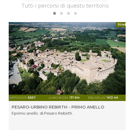
Tutti i percorsi di questo territorio
Strada
DIFFICOLTÀ:
EASY
LUNGHEZZA:
131 Km
DISLIVELLO:
1412 mt
PESARO-URBINO REBIRTH - PRIMO ANELLO
Il primo anello di Pesaro Rebirth.