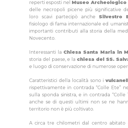
reperti esposti nel
Museo Archeologico
delle necropoli picene più significative d
loro scavi partecipò anche
Silvestro 
fisiologo di fama internazionale ed umanis
importanti contributi alla storia della me
Novecento.
Interessanti la
Chiesa Santa Maria in M
storia del paese, e la
chiesa del SS. Salv
e luogo di conservazione di numerose opere
Caratteristici della località sono i
vulcanel
rispettivamente in contrada “Colle Ete” n
sulla sponda sinistra, e in contrada “Colle 
anche se di questi ultimi non se ne han
territorio non è più coltivato.
A circa tre chilometri dal centro abitato