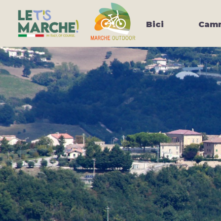
Bici
Camm