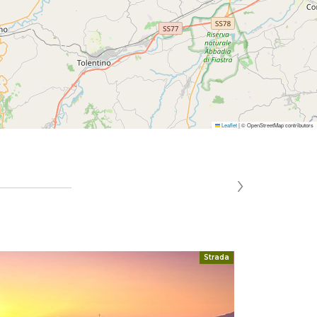
Leaflet
|
© OpenStreetMap contributors
›
Strada