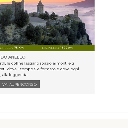
GHEZZA:
75 Km
DISLIVELLO:
1629 mt
DIFFICOLT
NDO ANELLO
MONTE
 le colline lasciano spazio ai monti e ti
MONT
rati, dove il tempo si è fermato e dove ogni
Percors
a, alla leggenda.
Monteg
lungofi
VAI AL PERCORSO
Sant'Isi
indietr