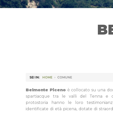
B
SEI IN:
HOME
>
COMUNE
Belmonte Piceno
è collocato su una dors
spartiacque tra le valli del Tenna e de
protostoria hanno le loro testimonia
identificate di età picena, dotate di straor