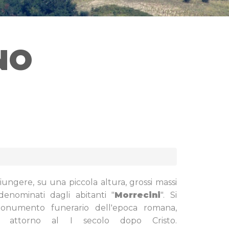
NO
giungere, su una piccola altura, grossi massi
enominati dagli abitanti "
Morrecini
". Si
monumento funerario dell'epoca romana,
te attorno al I secolo dopo Cristo.