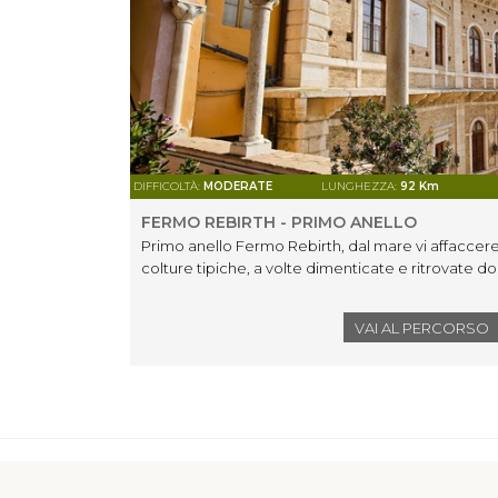
DIFFICOLTÀ:
MODERATE
LUNGHEZZA:
92 Km
FERMO REBIRTH - PRIMO ANELLO
Primo anello Fermo Rebirth, dal mare vi affacceret
colture tipiche, a volte dimenticate e ritrovate d
VAI AL PERCORSO