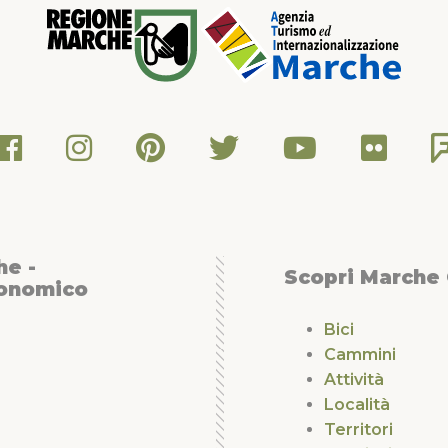
he -
Scopri Marche
conomico
Bici
Cammini
Attività
Località
Territori