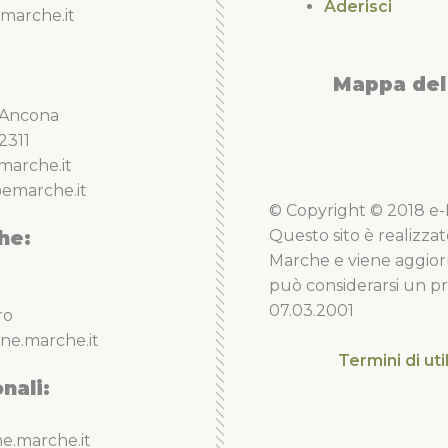
Aderisci
marche.it
Mappa del 
5 Ancona
2311
marche.it
emarche.it
© Copyright © 2018 e-Li
he:
Questo sito è realizzat
Marche e viene aggior
può considerarsi un pro
07.03.2001
ro
ne.marche.it
Termini di uti
nali:
e.marche.it