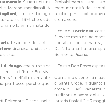
 Comunale
. Si tratta di una
Probabilmente era un 
elle Marche meridionali. Ai
monumentalità del comple
Baglioni
, illustre biologo,
nicchie per il collocame
ta, nato nel 1876 che diede
cremazione.
dicina nella prima metà del
Il colle di
Torricella
, cost
è invece meta dei belmonte
uris
, testimone dell'antica
contatto con la natura,
atore
, di antica fondazione
Dall’altura si ha una sple
 d'arte.
Belmonte Piceno.
li di fango
che si trovano
Il Teatro Don Bosco ospita 
el letto del fiume Ete Vivo
Ogni anno si tiene il 3 magg
Tenna”, nell’altro versante,
di Santa Croce, in quanto 
no più tracce perché quel
croce di Gesù venerata 
tradizionale sagra della 
 di Belmonte Piceno, nella
lotteria finale il 2 e 3 maggi