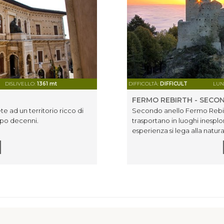
DISLIVELLO:
1361 mt
DIFFICOLTÀ:
DIFFICULT
LUN
FERMO REBIRTH - SECO
e ad un territorio ricco di
Secondo anello Fermo Rebirth,
opo decenni.
trasportano in luoghi inesplo
esperienza si lega alla natur