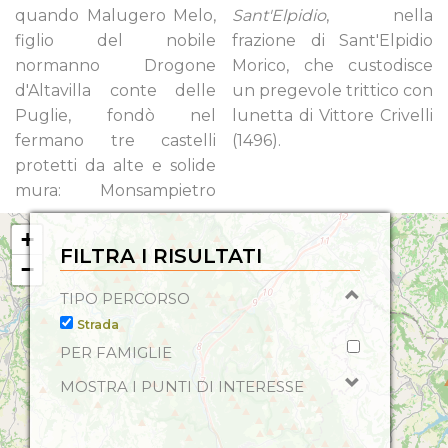
quando Malugero Melo,
Sant'Elpidio
, nella
figlio del nobile
frazione di Sant'Elpidio
normanno Drogone
Morico, che custodisce
d'Altavilla conte delle
un pregevole trittico con
Puglie, fondò nel
lunetta di Vittore Crivelli
fermano tre castelli
(1496).
protetti da alte e solide
mura: Monsampietro
+
FILTRA I RISULTATI
−
TIPO PERCORSO
Strada
PER FAMIGLIE
MOSTRA I PUNTI DI INTERESSE