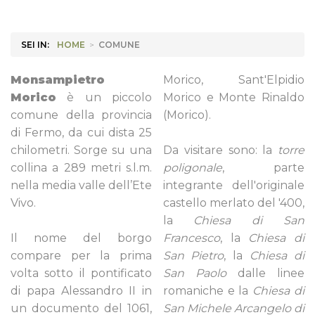
SEI IN:
HOME
>
COMUNE
Monsampietro
Morico, Sant'Elpidio
Morico
è un piccolo
Morico e Monte Rinaldo
comune della provincia
(Morico).
di Fermo, da cui dista 25
chilometri. Sorge su una
Da visitare sono: la
torre
collina a 289 metri s.l.m.
poligonale
, parte
nella media valle dell’Ete
integrante dell'originale
Vivo.
castello merlato del '400,
la
Chiesa di San
Il nome del borgo
Francesco
, la
Chiesa di
compare per la prima
San Pietro
, la
Chiesa di
volta sotto il pontificato
San Paolo
dalle linee
di papa Alessandro II in
romaniche e la
Chiesa di
un documento del 1061,
San Michele Arcangelo di