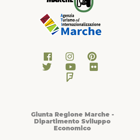
costeggia il fiume Cesano, si sale per 2 km a Monterado,
comune di Trecastelli. Da qui la strada, quasi priva di traffico,
corre sul crinale e ci porta a Corinaldo. Dopo la visita a questo
tipico borgo medioevale, si risale sulla strada in direzione di
Castelleone di Suasa, con breve sosta in uno dei tanti punti
panoramici. Una breve deviazione permette di visitare il
Parco Archeologico della antica Suasa. Da Castelleone in
discesa per 3 km fino alla Provinciale Corinaldese per poi
risalire ad Ostra Vetere. La strada sul crinale verso Barbara,
con sullo sfondo le montagne, merita una sosta e qualche
foto. Da Barbara si scende alla Strada Provinciale Arceviese
per poi salire di nuovo fino a Serra de’ Conti e Montecarotto,
che è il punto più alto del percorso. Sulle colline tra i vigneti
del Verdicchio, si giunge ad Ostra e da qui a Sant’Angelo, per
tornare a Senigallia con una lunga ed entusiasmante discesa
verso il mare.“Si rimanda ai siti web ed alle guide turistiche
classiche per il reperimento di informazioni sui siti di interesse
archeologico, culturale e naturalistico che si incontrano lungo
Giunta Regione Marche -
l’itinerario”.
Dipartimento Sviluppo
Economico