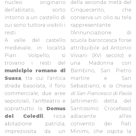
nucleo originario
della seconda metà del
dell’abitato, sorto
Cinquecento, che
intorno a un castello di
conserva un olio su tela
cui sono tuttora visibili i
rappresentante
resti.
l'Annunciazione di
A valle del castello
scuola baroccesca forse
medievale, in località
attribuibile ad Antonio
Pian Volpello, si
Viviani (XVI secolo) e
trovano i resti del
una Madonna con
municipio romano di
Bambino, San Pietro
Suasa
, tra cui l'antica
martire e San
strada basolata, il foro
Sebastiano, e
la Chiesa
commerciale, due aree
di San Francesco di Paola
sepolcrali, l'anfiteatro e
(altrimenti detta del
soprattutto la
Domus
Santissimo Crocefisso)
dei Coiedii
, ricca
adiacente all'ex
abitazione patrizia,
convento dei frati
impreziosita da un
Minimi, che ospita la