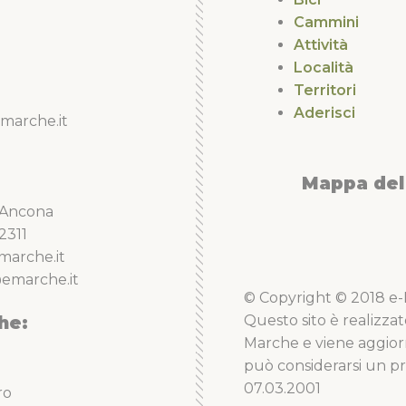
Cammini
Attività
Località
Territori
Aderisci
marche.it
Mappa del 
5 Ancona
2311
marche.it
emarche.it
© Copyright © 2018 e-Li
he:
Questo sito è realizzat
Marche e viene aggior
può considerarsi un pro
07.03.2001
ro