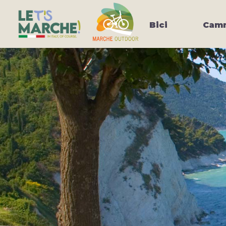
Bici
Camm