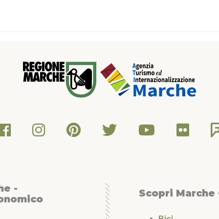
he -
Scopri Marche
conomico
Bici