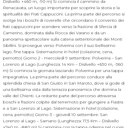
Dislivello +460 m, -90 m) Si comincia il cammino da
Renacavata, un luogo importante per scoprire la storia e la
spiritualità dei Frati Cappuccini. La prima parte del percorso si
svolge tra i boschi di roverelle che circondano il convento dei
frati cappuccini per scendere verso la frazione di Sfercia di
Camerino, dominata dalla Rocca dei Varano e da un
panorama spettacolare sulla catena settentrionale dei Monti
Sibillini. Si prosegue verso Polverina con il suo bellissimo
lago, fine tappa. Sistemazione in hotel (colazione, cena,
pernotto) Giorno 2 - mercoledì 9 settembre: Polverina – San
Lorenzo al Lago (Lunghezza: 14 Km – Dislivello +630 m, -360
m) Si comincia la giornata lasciando Polverina per una tappa
impegnativa. La prima parte del percorso conduce alla
splendida chiesa di San Giusto in San Maroto, dove si gode di
una bellissima vista dalla terrazza panoramica che domina la
valle del Chienti. La restante parte del percorso attraversa
boschi e frazioni colpite dal terremoto per giungere a Fiastra
e a San Lorenzo al Lago. Sistemazione in hotel (colazione,
cena, pernotto) Giorno 3 - giovedì 10 settembre: San
Lorenzo al Lago – Sarnano (Lunghezza: 17,5 Km – Dislivello
+740 m, -880 m) Si cammina con la tappa odierna nel cuore