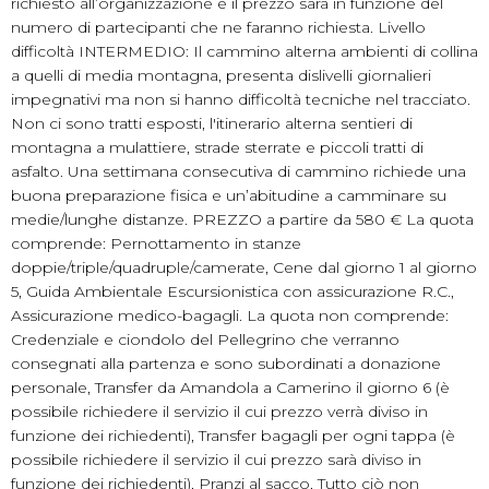
richiesto all’organizzazione e il prezzo sarà in funzione del
numero di partecipanti che ne faranno richiesta. Livello
difficoltà INTERMEDIO: Il cammino alterna ambienti di collina
a quelli di media montagna, presenta dislivelli giornalieri
impegnativi ma non si hanno difficoltà tecniche nel tracciato.
Non ci sono tratti esposti, l'itinerario alterna sentieri di
montagna a mulattiere, strade sterrate e piccoli tratti di
asfalto. Una settimana consecutiva di cammino richiede una
buona preparazione fisica e un’abitudine a camminare su
medie/lunghe distanze. PREZZO a partire da 580 € La quota
comprende: Pernottamento in stanze
doppie/triple/quadruple/camerate, Cene dal giorno 1 al giorno
5, Guida Ambientale Escursionistica con assicurazione R.C.,
Assicurazione medico-bagagli. La quota non comprende:
Credenziale e ciondolo del Pellegrino che verranno
consegnati alla partenza e sono subordinati a donazione
personale, Transfer da Amandola a Camerino il giorno 6 (è
possibile richiedere il servizio il cui prezzo verrà diviso in
funzione dei richiedenti), Transfer bagagli per ogni tappa (è
possibile richiedere il servizio il cui prezzo sarà diviso in
funzione dei richiedenti), Pranzi al sacco, Tutto ciò non