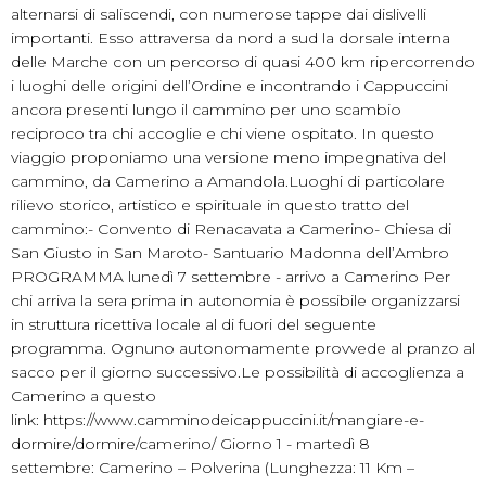
alternarsi di saliscendi, con numerose tappe dai dislivelli
importanti. Esso attraversa da nord a sud la dorsale interna
delle Marche con un percorso di quasi 400 km ripercorrendo
i luoghi delle origini dell’Ordine e incontrando i Cappuccini
ancora presenti lungo il cammino per uno scambio
reciproco tra chi accoglie e chi viene ospitato. In questo
viaggio proponiamo una versione meno impegnativa del
cammino, da Camerino a Amandola.Luoghi di particolare
rilievo storico, artistico e spirituale in questo tratto del
cammino:- Convento di Renacavata a Camerino- Chiesa di
San Giusto in San Maroto- Santuario Madonna dell’Ambro
PROGRAMMA lunedì 7 settembre - arrivo a Camerino Per
chi arriva la sera prima in autonomia è possibile organizzarsi
in struttura ricettiva locale al di fuori del seguente
programma. Ognuno autonomamente provvede al pranzo al
sacco per il giorno successivo.Le possibilità di accoglienza a
Camerino a questo
link: https://www.camminodeicappuccini.it/mangiare-e-
dormire/dormire/camerino/ Giorno 1 - martedì 8
settembre: Camerino – Polverina (Lunghezza: 11 Km –