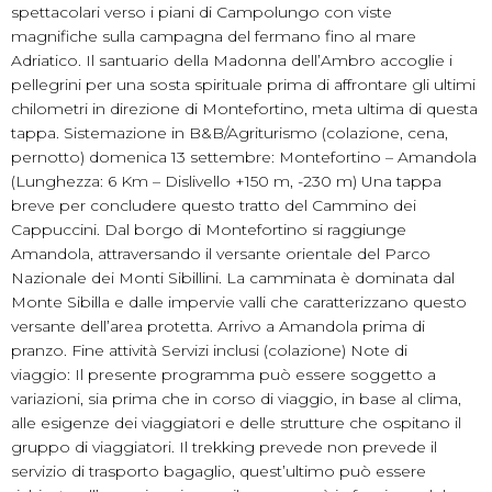
spettacolari verso i piani di Campolungo con viste
magnifiche sulla campagna del fermano fino al mare
Adriatico. Il santuario della Madonna dell’Ambro accoglie i
pellegrini per una sosta spirituale prima di affrontare gli ultimi
chilometri in direzione di Montefortino, meta ultima di questa
tappa. Sistemazione in B&B/Agriturismo (colazione, cena,
pernotto) domenica 13 settembre: Montefortino – Amandola
(Lunghezza: 6 Km – Dislivello +150 m, -230 m) Una tappa
breve per concludere questo tratto del Cammino dei
Cappuccini. Dal borgo di Montefortino si raggiunge
Amandola, attraversando il versante orientale del Parco
Nazionale dei Monti Sibillini. La camminata è dominata dal
Monte Sibilla e dalle impervie valli che caratterizzano questo
versante dell’area protetta. Arrivo a Amandola prima di
pranzo. Fine attività Servizi inclusi (colazione) Note di
viaggio: Il presente programma può essere soggetto a
variazioni, sia prima che in corso di viaggio, in base al clima,
alle esigenze dei viaggiatori e delle strutture che ospitano il
gruppo di viaggiatori. Il trekking prevede non prevede il
servizio di trasporto bagaglio, quest’ultimo può essere