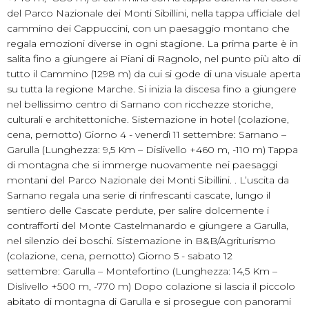
del Parco Nazionale dei Monti Sibillini, nella tappa ufficiale del
cammino dei Cappuccini, con un paesaggio montano che
regala emozioni diverse in ogni stagione. La prima parte è in
salita fino a giungere ai Piani di Ragnolo, nel punto più alto di
tutto il Cammino (1298 m) da cui si gode di una visuale aperta
su tutta la regione Marche. Si inizia la discesa fino a giungere
nel bellissimo centro di Sarnano con ricchezze storiche,
culturali e architettoniche. Sistemazione in hotel (colazione,
cena, pernotto) Giorno 4 - venerdì 11 settembre: Sarnano –
Garulla (Lunghezza: 9,5 Km – Dislivello +460 m, -110 m) Tappa
di montagna che si immerge nuovamente nei paesaggi
montani del Parco Nazionale dei Monti Sibillini. . L’uscita da
Sarnano regala una serie di rinfrescanti cascate, lungo il
sentiero delle Cascate perdute, per salire dolcemente i
contrafforti del Monte Castelmanardo e giungere a Garulla,
nel silenzio dei boschi. Sistemazione in B&B/Agriturismo
(colazione, cena, pernotto) Giorno 5 - sabato 12
settembre: Garulla – Montefortino (Lunghezza: 14,5 Km –
Dislivello +500 m, -770 m) Dopo colazione si lascia il piccolo
abitato di montagna di Garulla e si prosegue con panorami