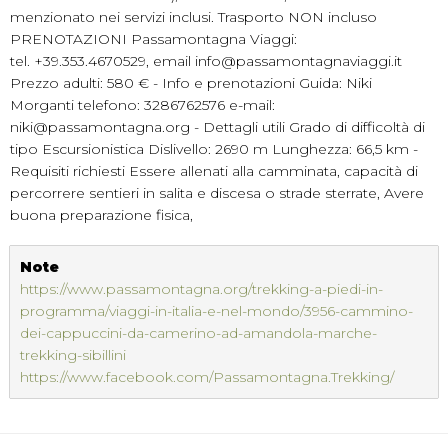
menzionato nei servizi inclusi. Trasporto NON incluso
PRENOTAZIONI Passamontagna Viaggi:
tel. +39.353.4670529, email info@passamontagnaviaggi.it
Prezzo adulti: 580 € - Info e prenotazioni Guida: Niki
Morganti telefono: 3286762576 e-mail:
niki@passamontagna.org - Dettagli utili Grado di difficoltà di
tipo Escursionistica Dislivello: 2690 m Lunghezza: 66,5 km -
Requisiti richiesti Essere allenati alla camminata, capacità di
percorrere sentieri in salita e discesa o strade sterrate, Avere
buona preparazione fisica,
Note
https://www.passamontagna.org/trekking-a-piedi-in-
programma/viaggi-in-italia-e-nel-mondo/3956-cammino-
dei-cappuccini-da-camerino-ad-amandola-marche-
trekking-sibillini
https://www.facebook.com/Passamontagna.Trekking/