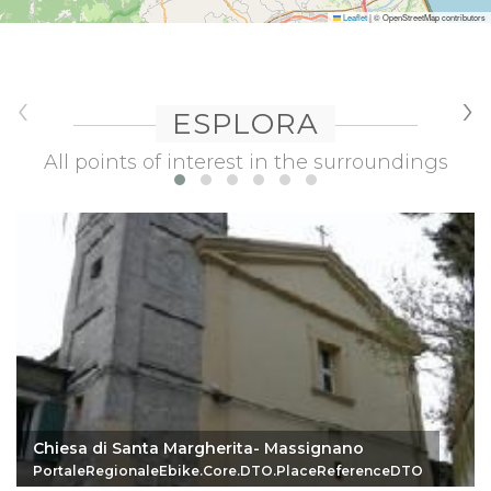
Leaflet
|
© OpenStreetMap contributors
‹
›
ESPLORA
All points of interest in the surroundings
Chiesa di Santa Margherita- Massignano
PortaleRegionaleEbike.Core.DTO.PlaceReferenceDTO