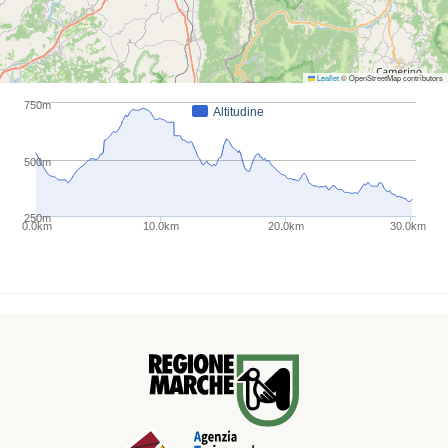
Leaflet
© OpenStreetMap contributors
750m
Altitudine
500m
250m
0.0km
10.0km
20.0km
30.0km