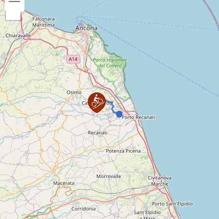
ringraziamenti.
Tempo di percorrenza:
3 ore 4 minuti
Periodo consigliato:
Gennaio
Febbraio
Marzo
Aprile
Maggio
Giugno
Luglio
Agosto
Settembre
Ottobre
Novembre
Dicembre