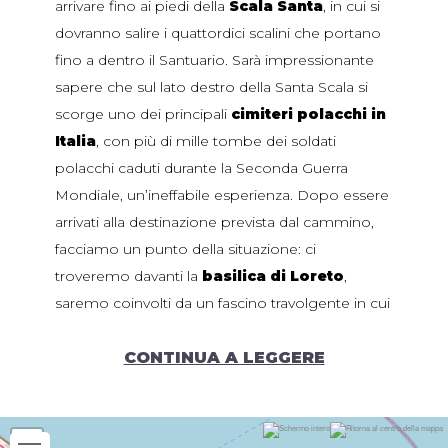
arrivare fino ai piedi della
Scala Santa
, in cui si
dovranno salire i quattordici scalini che portano
fino a dentro il Santuario. Sarà impressionante
sapere che sul lato destro della Santa Scala si
scorge uno dei principali
cimiteri polacchi in
Italia
, con più di mille tombe dei soldati
polacchi caduti durante la Seconda Guerra
Mondiale, un’ineffabile esperienza. Dopo essere
arrivati alla destinazione prevista dal cammino,
facciamo un punto della situazione: ci
troveremo davanti la
basilica di Loreto
,
saremo coinvolti da un fascino travolgente in cui
si potranno avvertire secoli di storia e spiritualità;
essendo uni dei principali luoghi di
CONTINUA A LEGGERE
venerazione
della Maria
, milioni di Pellegrini sono andati con
la speranza di poter avere delle risposte alle loro
do
mande, oltre ad essere carichi di