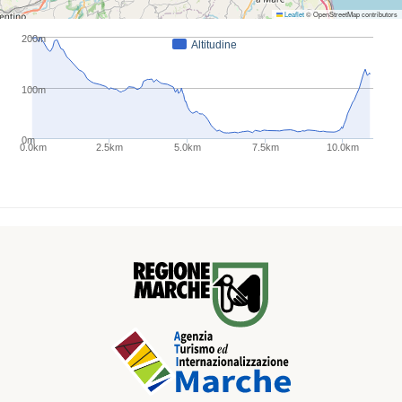
Leaflet
© OpenStreetMap contributors
200m
Altitudine
100m
0m
0.0km
2.5km
5.0km
7.5km
10.0km