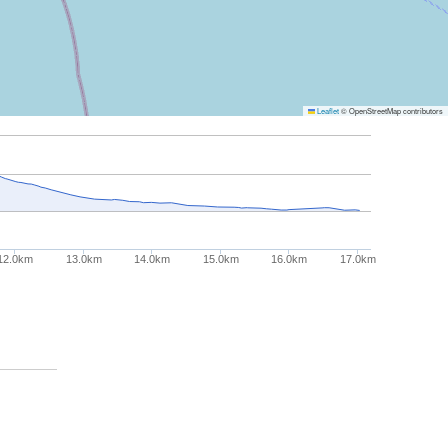
Leaflet
© OpenStreetMap contributors
12.0km
13.0km
14.0km
15.0km
16.0km
17.0km