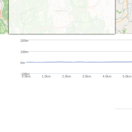
200m
100m
0m
-100m
0.0km
1.0km
2.0km
3.0km
4.0km
5.0km