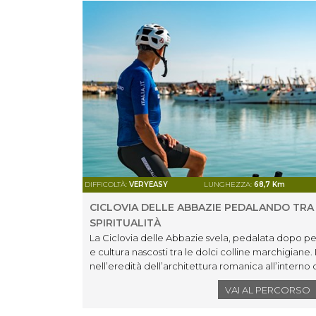
DIFFICOLTÀ:
VERYEASY
LUNGHEZZA:
68,7 Km
CICLOVIA DELLE ABBAZIE PEDALANDO TRA 
SPIRITUALITÀ
La Ciclovia delle Abbazie svela, pedalata dopo peda
e cultura nascosti tra le dolci colline marchigiane. 
nell’eredità dell’architettura romanica all’interno 
devozione e bellezza naturale. La ciclovia segue il
VAI AL PERCORSO
all’entroterra alla scoperta delle abbazie più impo
Santuario di Santa Maria Apparente a Civitanova