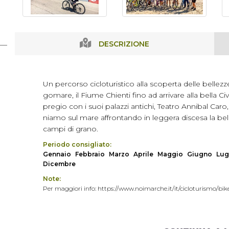
DESCRIZIONE
Un percorso cicloturistico alla scoperta delle bellezze
gomare, il Fiume Chienti fino ad arrivare alla bella Ci
pregio con i suoi palazzi antichi, Teatro Annibal Caro
niamo sul mare affrontando in leggera discesa la belli
campi di grano.
Periodo consigliato:
Gennaio
Febbraio
Marzo
Aprile
Maggio
Giugno
Lug
Dicembre
Note:
Per maggiori info: https://www.noimarche.it/it/cicloturismo/bike