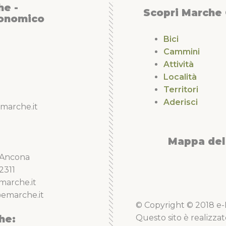
ltre settecento anni
he -
ti.Dirigetevi al centro del
Scopri Marche
conomico
i cicli di affreschi più belli
 di San Nicola.Lungo la
Bici
 Civitanova-Fabriano,
Cammini
mettono di tornare indietro
Attività
Località
Territori
Aderisci
marche.it
Mappa del 
5 Ancona
2311
marche.it
emarche.it
© Copyright © 2018 e-Li
he:
Questo sito è realizzat