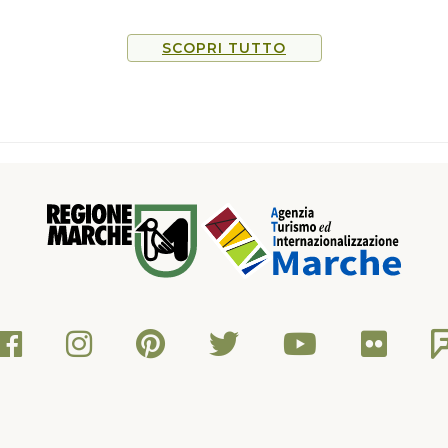
ttoresco porto turistico. Qui,
tre 100 artisti
SCOPRI TUTTO
 un museo a cielo
ia il lungomare sud,
azia Imperiale di Santa
a basilica a tre navate dalla
tura romanica. Proseguendo
ontecosaro Scalo dove vi
i Piè di Chienti che con il
vera chicca rarissima
ei, gallerie riservate alle
e fino all’Abbazia di San
nica e le due torri gemelle
 Carlo Magno, tra queste
laudio sia stata la cappella
ercorso prosegue alla Riserva
anquillità tra le colline
in tranquillità. Oltre a
 l’Abbazia di Chiaravalle di
ura cistercense, costruita
 di Urbis Salvia.Pedalando tra
ile, concedetevi una sosta al