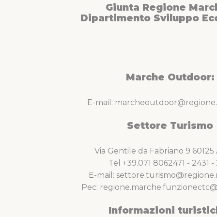
Castello della Rancia, imponente e maestoso da o
Giunta Regione Marc
custode dei viaggiatori della media valle del Chien
Dipartimento Sviluppo E
paese dove potrete ammirare il “Cappellone”, uno de
e colorati del XIV secolo, contenuto nella Basilica
ciclovia sono presenti diverse stazioni della linea
equipaggiate per il trasporto biciclette, che per
con facilità.
Marche Outdoor:
E-mail: marcheoutdoor@regione.
Settore Turismo
Via Gentile da Fabriano 9 6012
Tel +39.071 8062471 - 2431 - 
E-mail: settore.turismo@regione.
Pec: regione.marche.funzionectc@
Informazioni turistic