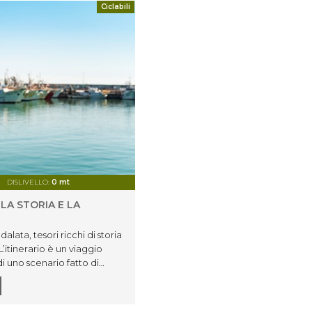
Ciclabili
DISLIVELLO:
0 mt
LA STORIA E LA
lata, tesori ricchi di storia
L’itinerario è un viaggio
di uno scenario fatto di
 corso del fiume Chienti fino
rtanti della zona.Partite dal
 Marche e percorrete