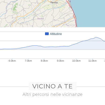
Altitudine
6.0km
7.0km
8.0km
9.0km
10.0km
11.0km
VICINO A TE
Altri percorsi nelle vicinanze