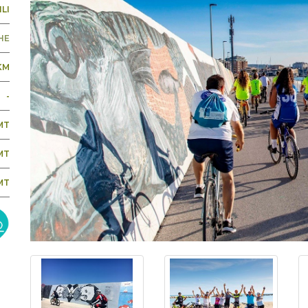
LI
HE
 KM
-
MT
MT
MT