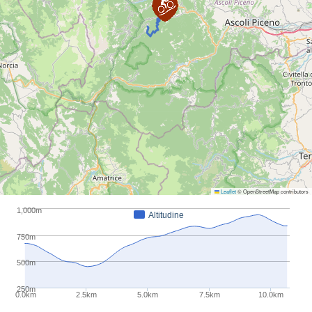
Leaflet
© OpenStreetMap contributors
1,000m
Altitudine
750m
500m
250m
0.0km
2.5km
5.0km
7.5km
10.0km