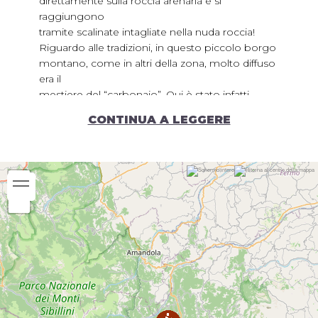
direttamente sulla roccia arenaria e si
raggiungono
tramite scalinate intagliate nella nuda roccia!
Riguardo alle tradizioni, in questo piccolo borgo
montano, come in altri della zona, molto diffuso
era il
mestiere del “carbonaio”. Qui è stato infatti
allestito un piccolo museo dedicato ai carbonai.
CONTINUA A LEGGERE
Dopo la sosta pranzo si riprende il sentiero che
conduce al borgo di
Abetito
(Comune di
Montegallo).
Alloggi
: Agriturismo Casa Vecchia, B&B Il
Castagneto dei Sibillini
Tempo di percorrenza:
4
Periodo consigliato:
Gennaio
Febbraio
Marzo
Aprile
Maggio
Giugno
Luglio
Agosto
Settembre
Ottobre
Novembre
Dicembre