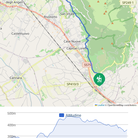
Leaflet
© OpenStreetMap contributors
500m
Altitudine
400m
300m