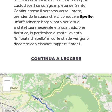
maestri come Giotto e Cimabue. La cripta
custodisce il sarcofago in pietra del Santo.
Continueremo il percorso verso Loreto,
prendendo la strada che ci conduce a
Spello
,
un'affascinante borgo, noto per la sua
architettura medievale e la sua tradizione
floristica, in particolare durante l'evento
"Infiorata di Spello" in cui le strade vengono
decorate con elaborati tappetti floreali.
CONTINUA A LEGGERE
Tempo di percorrenza:
2 h 45'
Periodo consigliato:
Gennaio
Febbraio
Marzo
Aprile
Maggio
Giugno
Luglio
Agosto
Settembre
Ottobre
Novembre
Dicembre