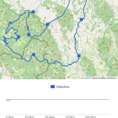
Leaflet
© OpenStreetMap contributors
Altitudine
0m
0.0km
25.0km
50.0km
75.0km
100.0km