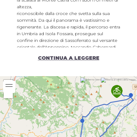
la scalata al Monte Catria con i suoi 1701 metri di
altezza,
riconoscibile dalla croce che svetta sulla sua
sommità. Da qui il panorama è vastissimo e
rigenerante. La discesa e rapida, il percorso entra
in Umbria ad Isola Fossara, prosegue sul
confine in direzione di Sassoferrato sul versante
orientale dell'Appennino, toccando Cabernardi
conosciuta per la presenza di antiche miniere di
CONTINUA A LEGGERE
zolfo e torna poi al borgo di Montalfoglio.
Periodo consigliato:
Gennaio
Febbraio
Marzo
Aprile
Maggio
Giugno
Luglio
Agosto
Settembre
Ottobre
Novembre
Dicembre