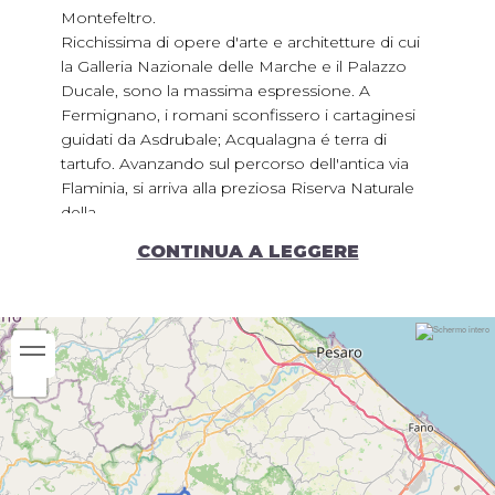
Montefeltro.
Ricchissima di opere d'arte e architetture di cui
la Galleria Nazionale delle Marche e il Palazzo
Ducale, sono la massima espressione. A
Fermignano, i romani sconfissero i cartaginesi
guidati da Asdrubale; Acqualagna é terra di
tartufo. Avanzando sul percorso dell'antica via
Flaminia, si arriva alla preziosa Riserva Naturale
della
Gola del Furlo con 3600 ettari di boschi e prati e
CONTINUA A LEGGERE
poi si scende nuovamente verso Fossombrone.
Periodo consigliato:
Gennaio
Febbraio
Marzo
Aprile
Maggio
Giugno
Luglio
Agosto
Settembre
Ottobre
Novembre
Dicembre