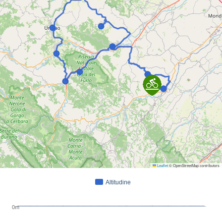
Leaflet
© OpenStreetMap contributors
Altitudine
0m