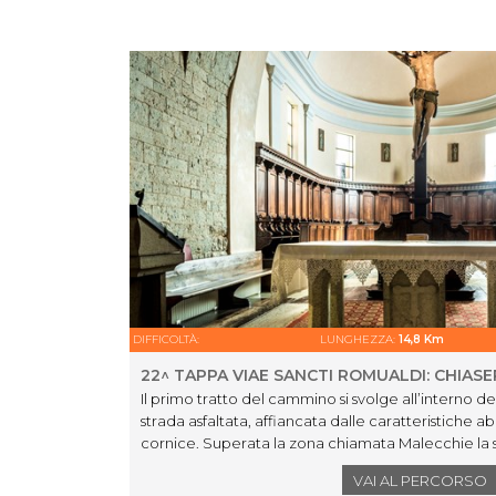
DIFFICOLTÀ:
LUNGHEZZA:
14,8 Km
22^ TAPPA VIAE SANCTI ROMUALDI: CHIAS
Il primo tratto del cammino si svolge all’interno de
strada asfaltata, affiancata dalle caratteristiche a
cornice. Superata la zona chiamata Malecchie la s
(Via Piana) che raggiuge la SP50. Si prosegue per
VAI AL PERCORSO
poi si prende il sentiero CAI 284 che passa sotto il