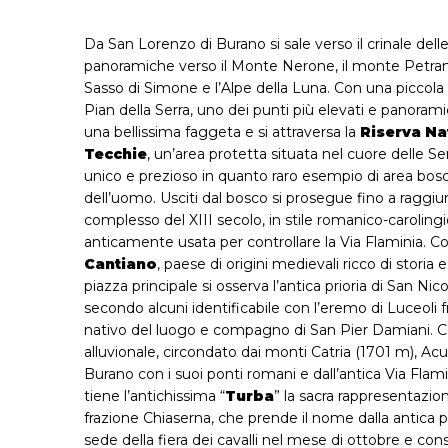
Da San Lorenzo di Burano si sale verso il crinale del
panoramiche verso il Monte Nerone, il monte Petran
Sasso di Simone e l’Alpe della Luna. Con una piccola
Pian della Serra, uno dei punti più elevati e panoramic
una bellissima faggeta e si attraversa la
Riserva Na
Tecchie
, un’area protetta situata nel cuore delle 
unico e prezioso in quanto raro esempio di area bosch
dell’uomo. Usciti dal bosco si prosegue fino a raggi
complesso del XIII secolo, in stile romanico-carolingi
anticamente usata per controllare la Via Flaminia. C
Cantiano
, paese di origini medievali ricco di storia 
piazza principale si osserva l’antica prioria di San N
secondo alcuni identificabile con l’eremo di Luceol
nativo del luogo e compagno di San Pier Damiani. Can
alluvionale, circondato dai monti Catria (1701 m), Ac
Burano con i suoi ponti romani e dall’antica Via Flami
tiene l’antichissima “
Turba
” la sacra rappresentazio
frazione Chiaserna, che prende il nome dalla antica p
sede della fiera dei cavalli nel mese di ottobre e con