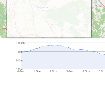
1,000m
750m
500m
250m
0.0km
1.0km
2.0km
3.0km
4.0km
5.0k