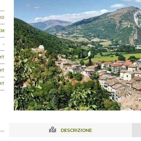
NO
 KM
-
MT
MT
MT
DESCRIZIONE