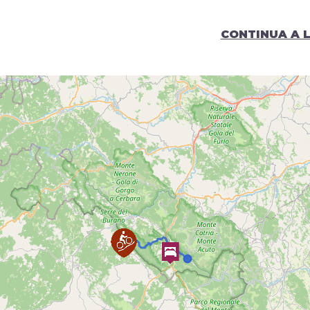
16,5 Km - Dislivelli (m): +382 -639
CONTINUA A 
Periodo consigliato:
Gennaio
Febbraio
Marzo
Aprile
Maggio
Giugno
Lug
Dicembre