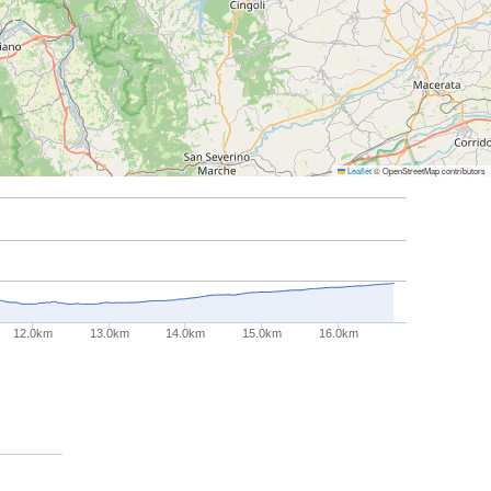
Leaflet
© OpenStreetMap contributors
12.0km
13.0km
14.0km
15.0km
16.0km