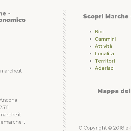
he -
Scopri Marche
conomico
Bici
Cammini
Attività
Località
Territori
Aderisci
marche.it
Mappa del 
5 Ancona
2311
marche.it
emarche.it
© Copyright © 2018 e-Li