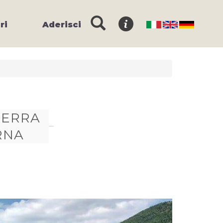
ri
Aderisci
SERRA
RNA