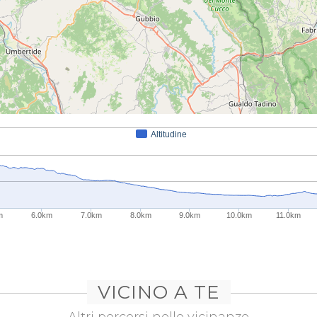
Altitudine
m
6.0km
7.0km
8.0km
9.0km
10.0km
11.0km
VICINO A TE