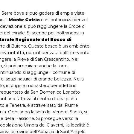
le Serre dove si può godere di ampie viste
o, il
Monte Catria
e in lontananza verso il
 deviazione si può raggiungere la Croce di
i del crinale. Si scende poi inoltrandosi in
turale Regionale del Bosco di
Serre di Burano. Questo bosco è un ambiente
iva intatta, non influenzata dall’intervento
ungere la Pieve di San Crescentino. Nel
o, si può ammirare anche la torre,
ontinuando si raggiunge il comune di
e di spazi naturali di grande bellezza. Nella
icolò, in origine monastero benedettino
i frequentato da San Domenico Loricato
tiano si trova al centro di una piana
uto e Tenetra, è attraversato dal Fiume
nia. Ogni anno la sera del Venerdì Santo, si
ne della Passione. Si prosegue verso la
opolazione Umbra dei Claverni, la località è
serva le rovine dell’Abbazia di Sant’Angelo.