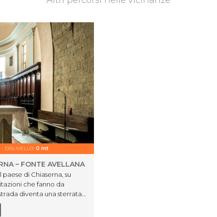
Altri percorsi nelle vicinanze
DISLIVELLO:
0 mt
ERNA – FONTE AVELLANA
l paese di Chiaserna, su
bitazioni che fanno da
trada diventa una sterrata
 questa strada fino Valdorbia
 Corno del Catria e si continua