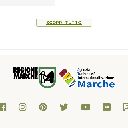
può scendere al Paese per
 ostello, per il paese si
gue sul sentiero CAI 232
ico di Nocria dove si apre una
SCOPRI TUTTO
ellana. Si continua poi fino al
porta a Fonte Avellana, che si
Marche (che aderì alla
ani), era un monastero
er Damiani. Fonte Avellana,
di inerenti all’ordine
a quelle che si svolgono a
 è quello di avere curato una
na è praticata con grande
mi sociali e politici di
o Studi Avellaniti e la
: +954 -732